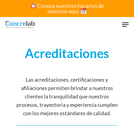
Skip
Conoce nuestros horarios de
atencion aqui.
to
Close
main
Men
Menu
content
Acreditaciones
Las acreditaciones, certificaciones y
afiliaciones permiten brindar a nuestros
clientes la tranquilidad que nuestros
procesos, trayectoria y experiencia cumplen
con los mejores estándares de calidad.