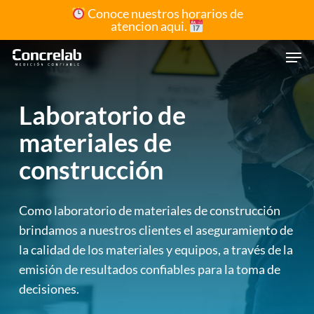
Skip
Conoce nuestros horarios de
atencion aqui.
to
Close
main
Men
Menu
content
Laboratorio de
materiales de
construcción
Como laboratorio de materiales de construcción
brindamos a nuestros clientes el aseguramiento de
la calidad de los materiales y equipos, a través de la
emisión de resultados confiables para la toma de
decisiones.