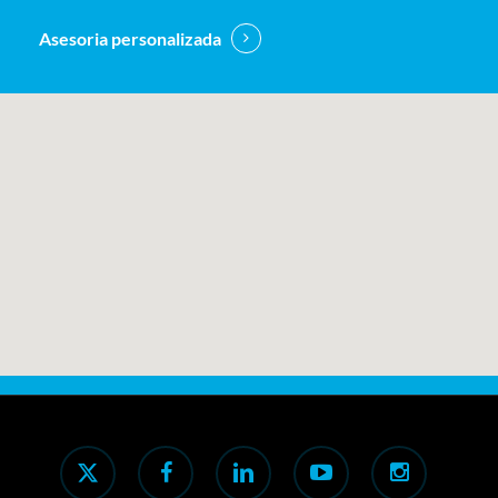
Asesoria personalizada
x-
facebook
linkedin
youtube
instagram
twitter