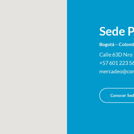
Sede P
Bogotá – Colomb
Calle 63D Nro
+57 601 223 5
mercadeo@con
Conocer Sed