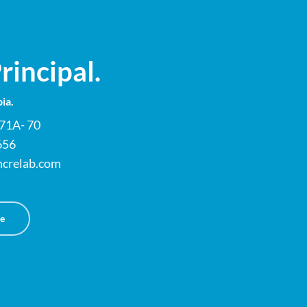
rincipal.
ia.
 71A- 70
656
crelab.com
e