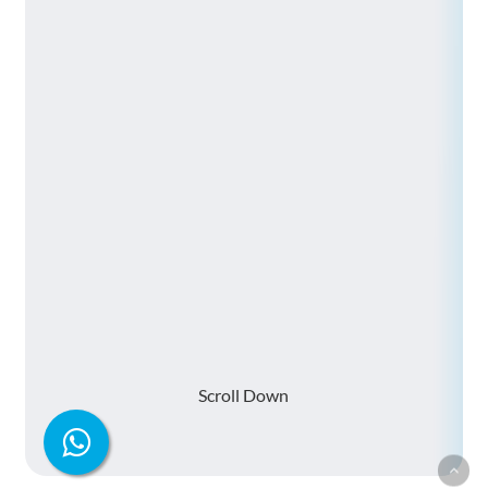
S
c
r
o
l
l
D
o
w
n