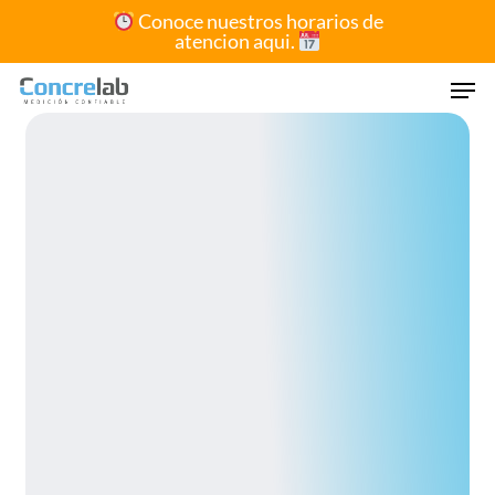
Skip
Conoce nuestros horarios de
atencion aqui.
to
Close
main
Men
Menu
content