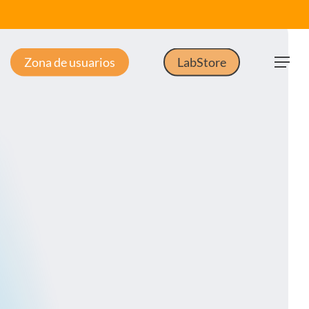
Zona de usuarios
LabStore
Menu