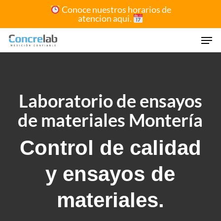
Skip
Conoce nuestros horarios de
atencion aqui.
to
Close
main
Men
Menu
content
Laboratorio de ensayos
de materiales Montería
Control de calidad
y ensayos de
materiales.