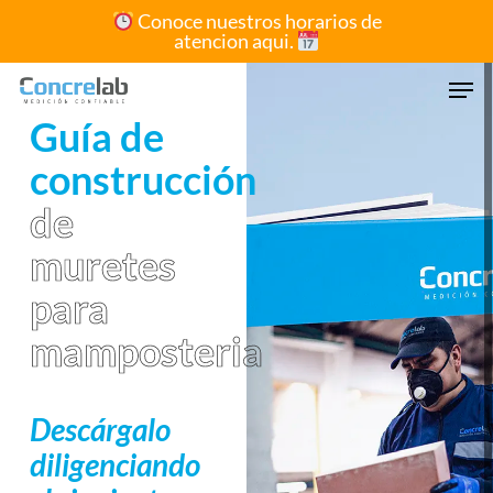
Skip
Conoce nuestros horarios de
atencion aqui.
to
Close
main
Men
Menu
content
Guía de
construcción
de
muretes
para
mamposteria
Descárgalo
diligenciando