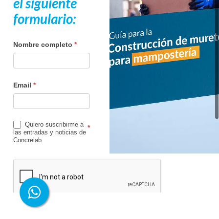
el siguiente
formulario:
Formulario
Nombre completo
*
de
guia
de
Email
*
muretes
Quiero suscribirme a
*
las entradas y noticias de
Concrelab