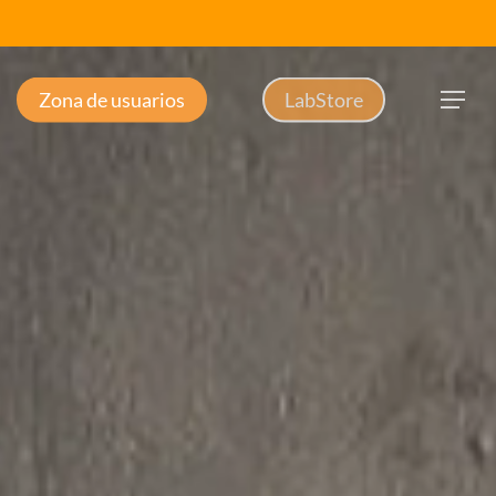
Zona de usuarios
LabStore
Menu