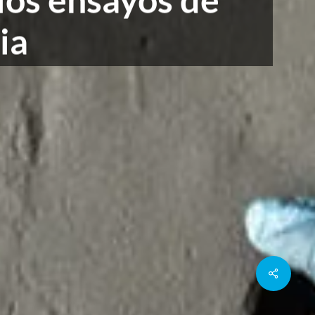
ia
Share