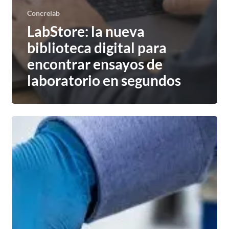
Concrelab
LabStore: la nueva
biblioteca digital para
encontrar ensayos de
laboratorio en segundos
Laboratorio
de
Metrología
CONCRELAB:
la
medida
exacta
de