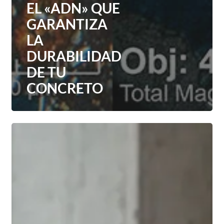
EL «ADN» QUE
GARANTIZA
LA
DURABILIDAD
DE TU
CONCRETO
LabStore:
la
nueva
biblioteca
digital
para
encontrar