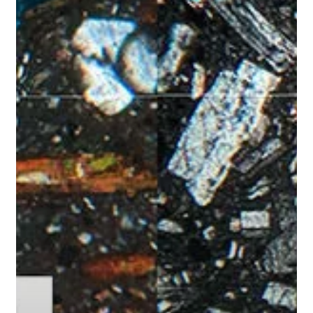
EL
«ADN»
QUE
GARANTIZA
LA
DURABILIDAD
DE
TU
CONCRETO