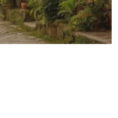
es
ueva
a Región