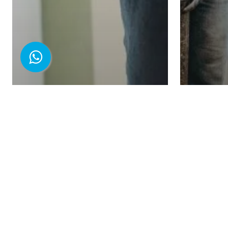
Concrelab
Ensayos del
Concrelab
acero
El 
aplicables al
CBR
sector de la
que