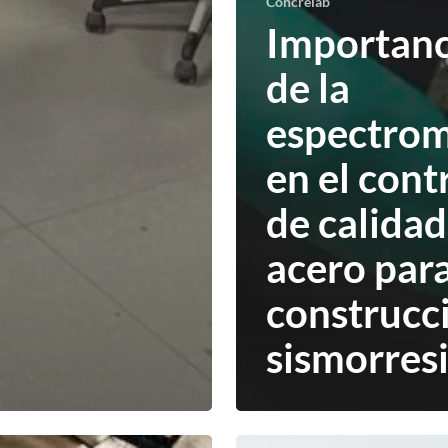
Concrelab
Importanc
de la
espectrom
en el cont
de calidad
acero para
construcc
sismorres
¿Ya