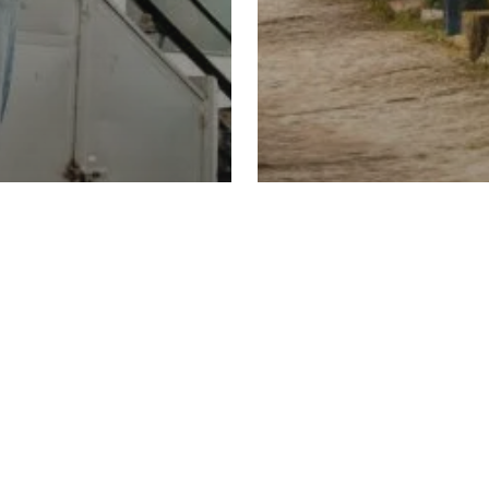
Concrelab
Ensayo de
¿Ya conoc
, ¡Algo
nuestra n
 deberías
Sede en l