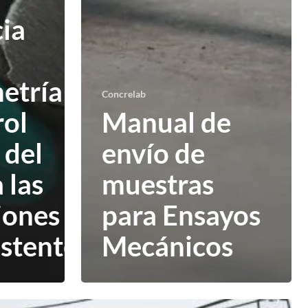
ia
etría
Concrelab
rol
Manual de
 del
envío de
 las
muestras
iones
para Ensayos
istentes
Mecánicos