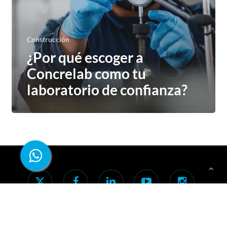
laboratorio
de
confianza?
Construcción
¿Por qué escoger a
Concrelab como tu
laboratorio de confianza?
x-
facebook
linkedin
youtube
instagram
twitter
tiktok