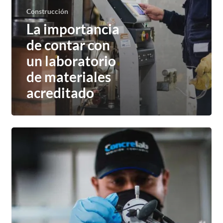
Construcción
de
La importancia
materiales
acreditado
de contar con
un laboratorio
de materiales
acreditado
¿Por
qué
escoger
a
Concrelab
como
tu