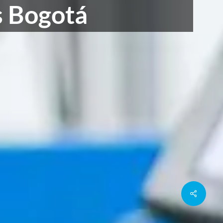
s Bogotá
Share