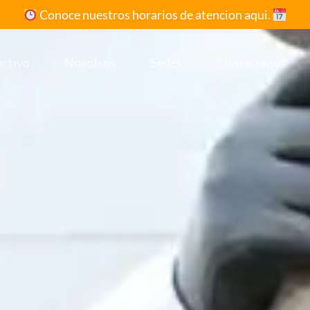
Conoce nuestros horarios de atencion aqui.
activo
Nosotros
Sedes
Contáctanos