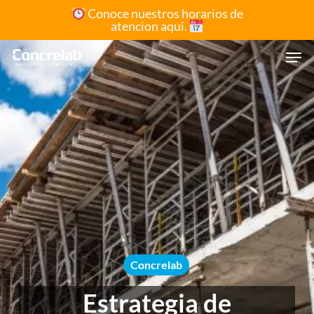
Skip
Conoce nuestros horarios de
atencion aqui.
to
Close
main
Men
Menu
content
Concrelab
Estrategia de