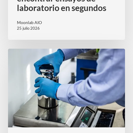
laboratorio en segundos
Moonlab AIO
25 julio 2026
Laboratorio
de
Metrología
CONCRELAB:
la
medida
exacta
de
la
excelencia