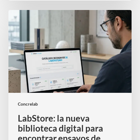
LabStore:
la
nueva
biblioteca
digital
para
encontrar
ensayos
de
laboratorio
en
Concrelab
segundos
LabStore: la nueva
biblioteca digital para
encontrar ensayos de