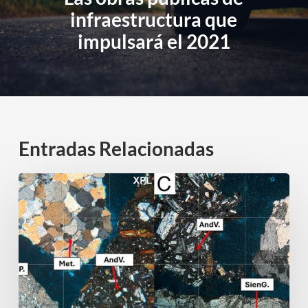
infraestructura que
impulsará el 2021
Entradas Relacionadas
INSPECCIÓN
PETROGRÁFICA
DE
AGREGADOS
(ASTM
C
295):