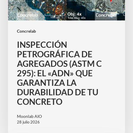
EL
«ADN»
QUE
GARANTIZA
Concrelab
LA
INSPECCIÓN
DURABILIDAD
PETROGRÁFICA DE
DE
AGREGADOS (ASTM C
TU
CONCRETO
295): EL «ADN» QUE
GARANTIZA LA
DURABILIDAD DE TU
CONCRETO
Moonlab AIO
28 julio 2026